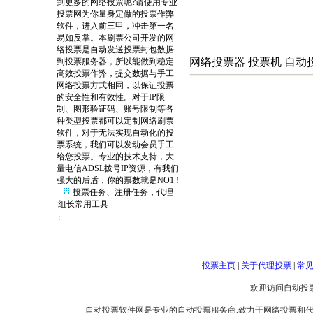
动投票机，asp票作弊软件，coo
到更多的网络投票呢?请使用专业
票，代理IP，代理ip投票软件
投票网为你量身定做的投票作弊
代投，代投各种排名业务，短信
软件，进入前三甲，冲击第一名
程刷票，防刷票，挂机投票，黑客
易如反掌。本刷票公司开发的网
网络投票公司 自动投票软件 网络
络投票是自动发送投票封包数据
网络投票器 投票机 自动
到投票服务器，所以能做到稳定
高效投票作弊，提交数据与手工
网络投票方式相同，以保证投票
的安全性和有效性。对于IP限
制、图形验证码、账号限制等各
种类型投票都可以定制网络刷票
软件，对于无法实现自动化的投
票系统，我们可以发动会员手工
给您投票。专业的技术支持，大
量电信ADSL拨号IP资源，有我们
强大的后盾，你的票数就是NO1 !
投票任务、注册任务，代理
组长常用工具
:
投票主页
|
关于代理投票
|
常
欢迎访问自动投票网 
自动投票软件网是专业的自动投票服务商,致力于网络投票和代