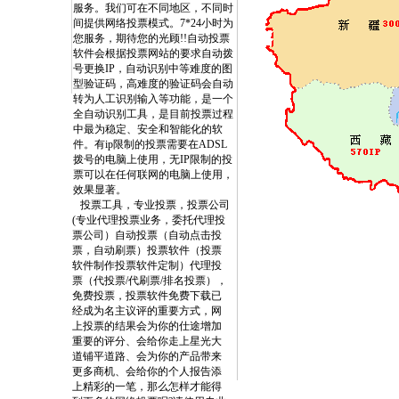
服务。我们可在不同地区，不同时
间提供网络投票模式。7*24小时为
您服务，期待您的光顾!!
自动投票
软件会根据投票网站的要求自动拨
号更换IP，自动识别中等难度的图
型验证码，高难度的验证码会自动
转为人工识别输入等功能，是一个
全自动识别工具，是目前投票过程
中最为稳定、安全和智能化的软
件。有ip限制的投票需要在ADSL
拨号的电脑上使用，无IP限制的投
票可以在任何联网的电脑上使用，
效果显著。
投票工具，专业投票，投票公司
(专业代理投票业务，委托代理投
票公司）自动投票（自动点击投
票，自动刷票）投票软件（投票
软件制作投票软件定制）代理投
票（代投票/代刷票/排名投票），
免费投票，投票软件免费下载已
刷票
经成为名主议评的重要方式，网
刷票网 如何刷票 怎么刷票？刷票器v3
上投票的结果会为你的仕途增加
票 刷票机 刷票器 自动投票软件
重要的评分、会给你走上星光大
动刷票机，刷票机，刷票器，自
道铺平道路、会为你的产品带来
件 自动投票器 自动投票机 免费
更多商机、会给你的个人报告添
自动投票 投票工具，刷投票，投票作
上精彩的一笔，那么怎样才能得