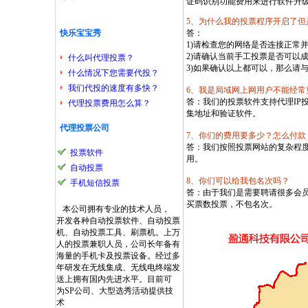
证码识别功能费用来进行软件升
5、为什么我的投票程序开启了但
快乐宝宝秀
答：
1)请检查您的网络是否连接正常
2)请确认当前手工投票是否可以
什么叫代理投票？
3)如果确认以上都可以，那么请
什么情况下您需要代投？
我们代投的速度有多快？
6、我是局域网上网用户不能经常
答：我们的投票软件支持代理IP
代理投票费用怎么算？
集地址和验证软件。
代理投票公司
7、你们的费用要多少？怎么付款
答：我们按照投票网站的复杂程
投票软件
用。
自动投票
8、你们可以给我包名次吗？
手机短信投票
答：由于我们是需要聘请很多会
买票数投票，不包名次。
本公司拥有专业的技术人员，
开发各种自动投票软件、自动投票
机、自动投票工具、刷票机。上万
人的投票兼职人员，公司长年备有
海量的手机卡及投票设备。经过多
年研发在无线集成、无线电终端发
送上拥有国内先进水平。目前可
为SP公司、大型选秀活动提供技
术