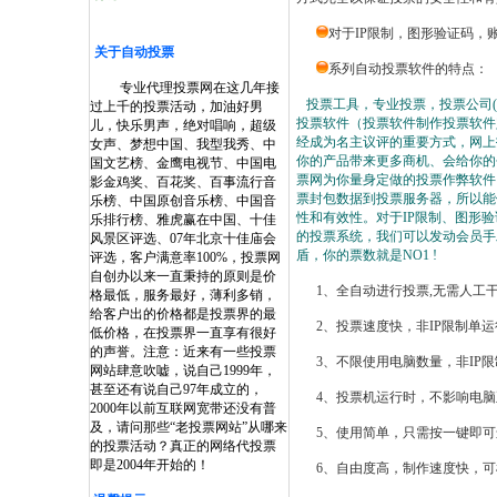
对于IP限制，图形验证码，
关于自动投票
系列自动投票软件的特点：
专业代理投票网在这几年接
投票工具，专业投票，投票公司
过上千的投票活动，加油好男
投票软件（投票软件制作投票软件
儿，快乐男声，绝对唱响，超级
经成为名主议评的重要方式，网上
女声、梦想中国、我型我秀、中
你的产品带来更多商机、会给你的
国文艺榜、金鹰电视节、中国电
票网为你量身定做的投票作弊软件
影金鸡奖、百花奖、百事流行音
票封包数据到投票服务器，所以能
乐榜、中国原创音乐榜、中国音
性和有效性。对于IP限制、图形
乐排行榜、雅虎赢在中国、十佳
的投票系统，我们可以发动会员手
风景区评选、07年北京十佳庙会
盾，你的票数就是NO1 !
评选，客户满意率100%，投票网
自创办以来一直秉持的原则是价
1、全自动进行投票,无需人工
格最低，服务最好，薄利多销，
给客户出的价格都是投票界的最
2、投票速度快，非IP限制单运
低价格，在投票界一直享有很好
的声誉。注意：近来有一些投票
3、不限使用电脑数量，非IP限
网站肆意吹嘘，说自己1999年，
甚至还有说自己97年成立的，
4、投票机运行时，不影响电脑正
2000年以前互联网宽带还没有普
及，请问那些“老投票网站”从哪来
5、使用简单，只需按一键即可
的投票活动？真正的网络代投票
即是2004年开始的！
6、自由度高，制作速度快，可