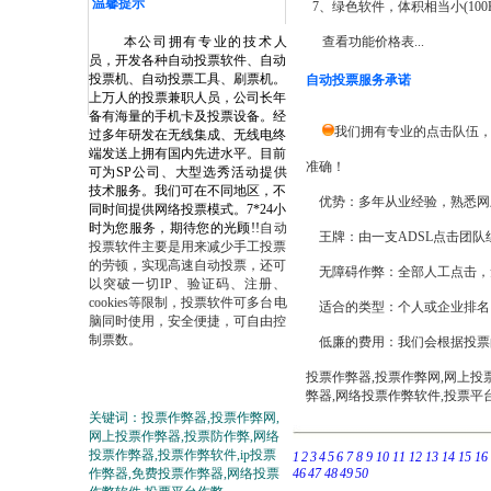
温馨提示
7、绿色软件，体积相当小(100
本公司拥有专业的技术人
查看功能价格表...
员，开发各种自动投票软件、自动
投票机、自动投票工具、刷票机。
自动投票服务承诺
上万人的投票兼职人员，公司长年
备有海量的手机卡及投票设备。经
我们拥有专业的点击队伍，
过多年研发在无线集成、无线电终
端发送上拥有国内先进水平。目前
准确！
可为SP公司、大型选秀活动提供
技术服务。我们可在不同地区，不
优势：多年从业经验，熟悉网
同时间提供网络投票模式。7*24小
时为您服务，期待您的光顾!!
自动
王牌：由一支ADSL点击团队
投票软件主要是用来减少手工投票
的劳顿，实现高速自动投票，还可
无障碍作弊：全部人工点击，
以突破一切IP、验证码、注册、
cookies等限制，投票软件可多台电
适合的类型：个人或企业排名、
脑同时使用，安全便捷，可自由控
制票数。
低廉的费用：我们会根据投票
投票作弊器,投票作弊网,网上投票
弊器,网络投票作弊软件,投票平
关键词：投票作弊器,投票作弊网,
网上投票作弊器,投票防作弊,网络
投票作弊器,投票作弊软件,ip投票
1
2
3
4
5
6
7
8
9
10
11
12
13
14
15
16
作弊器,免费投票作弊器,网络投票
46
47 48
49
50