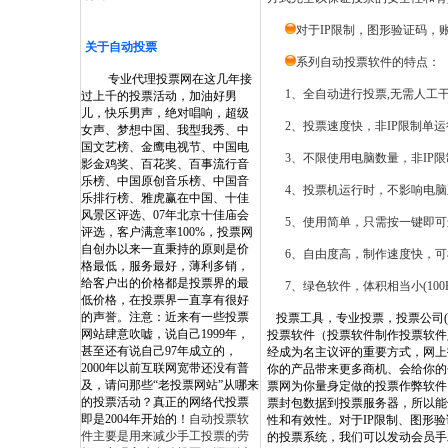
对于IP限制，图形验证码，
关于自动投票
系列自动投票软件的特点：
专业代理投票网在这几年接
1、全自动进行投票,无需人工
过上千的投票活动，加油好男
儿，快乐男声，绝对唱响，超级
2、投票速度快，非IP限制单运
女声、梦想中国、我型我秀、中
国文艺榜、金鹰电视节、中国电
3、不限使用电脑数量，非IP限
影金鸡奖、百花奖、百事流行音
乐榜、中国原创音乐榜、中国音
4、投票机运行时，不影响电脑正
乐排行榜、雅虎赢在中国、十佳
风景区评选、07年北京十佳庙会
5、使用简单，只需按一键即可
评选，客户满意率100%，投票网
自创办以来一直秉持的原则是价
6、自由度高，制作速度快，可
格最低，服务最好，薄利多销，
给客户出的价格都是投票界的最
7、绿色软件，体积相当小(100
低价格，在投票界一直享有很好
的声誉。注意：近来有一些投票
投票工具，专业投票，投票公司
网站肆意吹嘘，说自己1999年，
投票软件（投票软件制作投票软件
甚至还有说自己97年成立的，
经成为名主议评的重要方式，网上
2000年以前互联网宽带还没有普
你的产品带来更多商机、会给你的
及，请问那些“老投票网站”从哪来
票网为你量身定做的投票作弊软件
的投票活动？真正的网络代投票
票封包数据到投票服务器，所以能
即是2004年开始的！
自动投票软
性和有效性。对于IP限制、图形
件主要是用来减少手工投票的劳
的投票系统，我们可以发动会员手