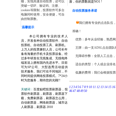
顿，实现高速自动投票，还可以
盾，你的票数就是NO1 !
突破一切IP、验证码、注册、
cookies等限制，投票软件可多台
自动投票服务承诺
电脑同时使用，安全便捷，可自
由控制票数。
我们拥有专业的点击队伍，
温馨提示
准确！
本公司拥有专业的技术人
优势：多年从业经验，熟悉网
员，开发各种自动投票软件、自动
投票机、自动投票工具、刷票机。
王牌：由一支ADSL点击团队
上万人的投票兼职人员，公司长年
备有海量的手机卡及投票设备。经
无障碍作弊：全部人工点击，
过多年研发在无线集成、无线电终
端发送上拥有国内先进水平。目前
适合的类型：个人或企业排名、
可为SP公司、大型选秀活动提供
技术服务。我们可在不同地区，不
低廉的费用：我们会根据投票
同时间提供网络投票模式。7*24小
时为您服务，期待您的光顾!!
1
2
3
4
5
6
7
8
9
10
11
12
13
14
15
16
关键词：
百度贴吧投票刷票器，投
46
47 48
49
50
票软件刷票器，刷票器，刷票器下
载，免费刷票器，刷票器怎么用，
自动刷票器，网络刷票器，城市达
人刷票器，刷票器 2010