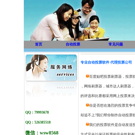
首页
自动投票
常见问题
专业自动投票软件 代理投票公司
百度贴吧投票刷票器，投票
，网络刷票器，城市达人刷票器，刷
的评选和比赛都采用网上投票来决定
你是否想在激烈的投票竞争中
QQ：79993678
却追不上?我们帮你制作自动投票软
QQ：526385518
我们的投票软件是自动发送
微信：
wsw8568
方式完全以保证投票的安全性和有